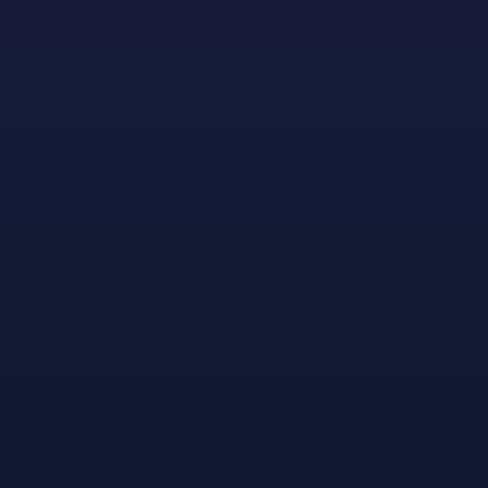
新媒体艺术
利用数字技术创作艺术表现形式