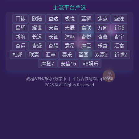
首页
公司概况
公司新闻